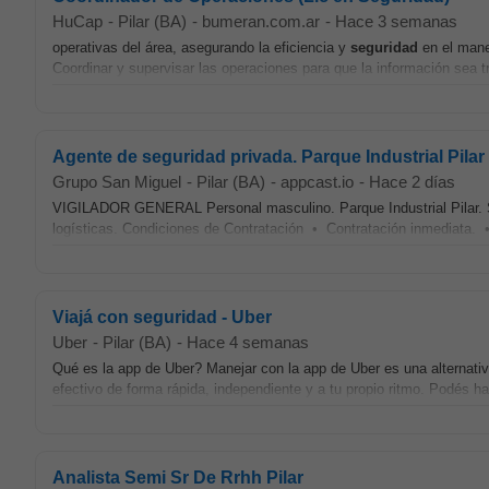
HuCap
-
Pilar (BA)
-
bumeran.com.ar
-
Hace 3 semanas
operativas del área, asegurando la eficiencia y
seguridad
en el manej
Coordinar y supervisar las operaciones para que la información sea 
Agente de seguridad privada. Parque Industrial Pila
Grupo San Miguel
-
Pilar (BA)
-
appcast.io
-
Hace 2 días
VIGILADOR GENERAL Personal masculino. Parque Industrial Pilar. Se
logísticas. Condiciones de Contratación • Contratación inmediata. 
Viajá con seguridad - Uber
Uber
-
Pilar (BA)
-
Hace 4 semanas
Qué es la app de Uber? Manejar con la app de Uber es una alternati
efectivo de forma rápida, independiente y a tu propio ritmo. Podés ha
Analista Semi Sr De Rrhh Pilar