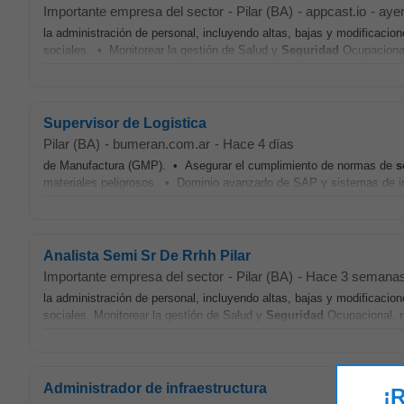
Importante empresa del sector
-
Pilar (BA)
-
appcast.io
-
aye
la administración de personal, incluyendo altas, bajas y modificacion
sociales. • Monitorear la gestión de Salud y
Seguridad
Ocupacional,
Supervisor de Logistica
Pilar (BA)
-
bumeran.com.ar
-
Hace 4 días
de Manufactura (GMP). • Asegurar el cumplimiento de normas de
s
materiales peligrosos. • Dominio avanzado de SAP y sistemas de i
Analista Semi Sr De Rrhh Pilar
Importante empresa del sector
-
Pilar (BA)
-
Hace 3 semana
la administración de personal, incluyendo altas, bajas y modificacion
sociales. Monitorear la gestión de Salud y
Seguridad
Ocupacional, r
Administrador de infraestructura
¡R