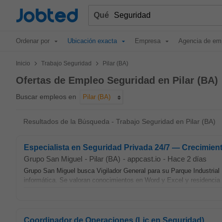
Jobted
Qué
Ordenar por
Ubicación exacta
Empresa
Agencia de em
>
>
Inicio
Trabajo Seguridad
Pilar (BA)
Ofertas de Empleo Seguridad en Pilar (BA)
Buscar empleos en
Pilar (BA)
Resultados de la Búsqueda - Trabajo Seguridad en Pilar (BA)
Especialista en Seguridad Privada 24/7 — Crecimient
Grupo San Miguel
-
Pilar (BA)
-
appcast.io
-
Hace 2 días
Grupo San Miguel busca Vigilador General para su Parque Industrial 
informática. Se valoran conocimientos en Word y Excel y residencia 
Coordinador de Operaciones (Lic en Seguridad)