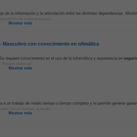
o de la información y la articulación entre las distintas dependencias. Misió
transmitida de manera segura...
Mostrar más
r - Masculino con conocimiento en ofimática
 requiere conocimiento en el uso de la informática y experiencia en
seguri
• Salario mensual...
Mostrar más
va a un trabajo de medio tiempo o tiempo completo y te permite generar gana
cerlo por un tiempo, a medio...
Mostrar más