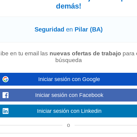
demás!
cipar en la implementación y mantenimiento de planes de continuidad operativ
culadas a
seguridad
de la información...
Mostrar más
Seguridad
en
Pilar (BA)
ibe en tu email las
nuevas ofertas de trabajo
para 
 fabricación, corte de espuma y resorteria, con claro enfoque en
seguridad
,
búsqueda
ector de ensamble. • participar de la programación...
Mostrar más
Iniciar sesión con Google
Iniciar sesión con Facebook
ejora continua, la
seguridad
y la excelencia operativa. Responsabilidades 
ener en óptimas condiciones los equipos...
Mostrar más
Iniciar sesión con Linkedin
o