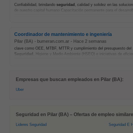
Confiabilidad, brindando
seguridad
, calidad y solidez en las soluci
de nuestro capital humano Capacitación permanente para el desarrol
Coordinador de mantenimiento e ingeniería
Pilar (BA)
-
bumeran.com.ar
-
Hace 2 semanas
clave como OEE, MTBF, MTTR y cumplimiento del presupuesto del
Seguridad
, Higiene y Medio Ambiente (HSEQ) e iniciativas de efici
Empresas que buscan empleados en Pilar (BA):
Uber
Seguridad en Pilar (BA) – Ofertas de empleo similare
Lideres Seguridad
Seguridad E H