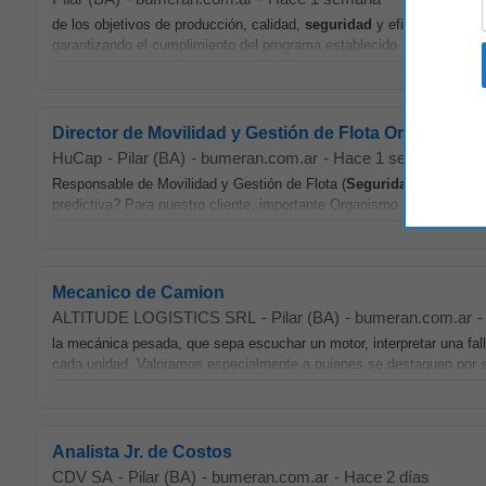
de los objetivos de producción, calidad,
seguridad
y eficiencia. Prin
garantizando el cumplimiento del programa establecido. • Liderar al 
Director de Movilidad y Gestión de Flota Organismo 
HuCap
-
Pilar (BA)
-
bumeran.com.ar
-
Hace 1 semana
Responsable de Movilidad y Gestión de Flota (
Seguridad
) ¿Sos un e
predictiva? Para nuestro cliente, importante Organismo Público en z
Mecanico de Camion
ALTITUDE LOGISTICS SRL
-
Pilar (BA)
-
bumeran.com.ar
-
la mecánica pesada, que sepa escuchar un motor, interpretar una fall
cada unidad. Valoramos especialmente a quienes se destaquen por 
Analista Jr. de Costos
CDV SA
-
Pilar (BA)
-
bumeran.com.ar
-
Hace 2 días