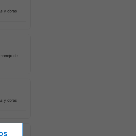
as y obras
 manejo de
as y obras
los