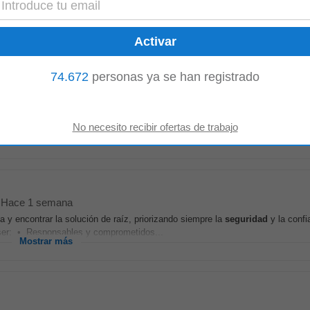
cipales responsabilidades • Supervisar y coordinar las actividades diarias d
equipo operativo, organizando tareas...
Mostrar más
74.672
personas ya se han registrado
publico
xperto en gestión de flotas que busca pasar del mantenimiento reactivo a la
ona norte de Buenos Aires...
Mostrar más
Hace 1 semana
a y encontrar la solución de raíz, priorizando siempre la
seguridad
y la confi
ser: • Responsables y comprometidos...
Mostrar más