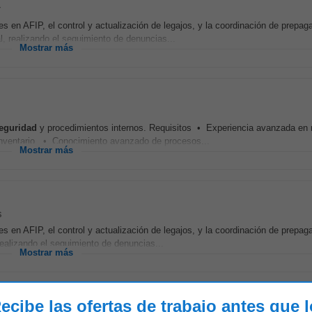
r
es en AFIP, el control y actualización de legajos, y la coordinación de prepag
 realizando el seguimiento de denuncias...
Mostrar más
eguridad
y procedimientos internos. Requisitos • Experiencia avanzada en
nventario. • Conocimiento avanzado de procesos...
Mostrar más
s
es en AFIP, el control y actualización de legajos, y la coordinación de prepag
ealizando el seguimiento de denuncias...
Mostrar más
ecibe las ofertas de trabajo antes que 