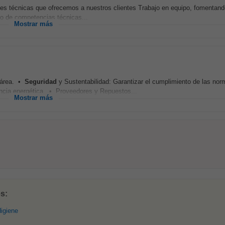
ones técnicas que ofrecemos a nuestros clientes Trabajo en equipo, fomentand
lo de competencias técnicas...
Mostrar más
 área. •
Seguridad
y Sustentabilidad: Garantizar el cumplimiento de las no
encia energética. • Proveedores y Repuestos...
Mostrar más
s:
igiene