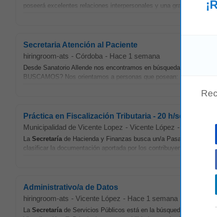
¡R
poseerá excelentes relaciones interpersonales y una gran capacidad p
Secretaria Atención al Paciente
hiringroom-ats
-
Córdoba
-
Hace 1 semana
Desde Sanatorio Allende nos encontramos en búsqueda de personal p
BUSCAMOS? Nos orientamos a personas que posean: • Actitud de 
Rec
Práctica en Fiscalización Tributaria - 20 h/sem
Municipalidad de Vicente Lopez
-
Vicente López
-
Hace 3 se
La
Secretaría
de Hacienda y Finanzas busca un/a Pasante para sumar 
clasificar la documentación aportada por los contribuyentes en el tra
Administrativo/a de Datos
hiringroom-ats
-
Vicente López
-
Hace 1 semana
La
Secretaría
de Servicios Públicos está en la búsqueda de un/a "Adm