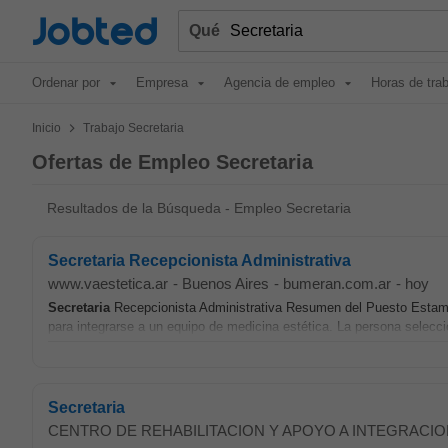
Jobted
Qué
Ordenar por
Empresa
Agencia de empleo
Horas de tra
>
Inicio
Trabajo Secretaria
Ofertas de Empleo Secretaria
Resultados de la Búsqueda - Empleo Secretaria
Secretaria Recepcionista Administrativa
www.vaestetica.ar
-
Buenos Aires
-
bumeran.com.ar
-
hoy
Secretaria
Recepcionista Administrativa Resumen del Puesto Esta
para integrarse a un equipo de medicina estética. La persona seleccio
Secretaria
CENTRO DE REHABILITACION Y APOYO A INTEGRACIO