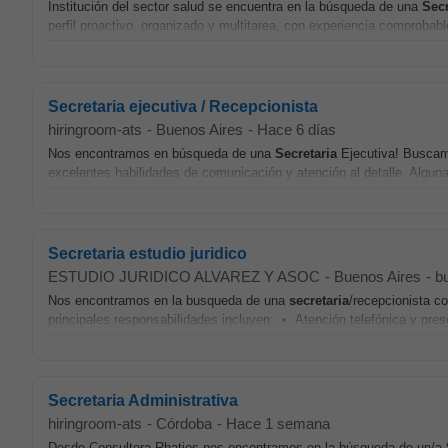
Institución del sector salud se encuentra en la búsqueda de una
Secr
perfil proactivo, organizado y multitarea, con experiencia comprobabl
Secretaria ejecutiva / Recepcionista
hiringroom-ats
-
Buenos Aires
-
Hace 6 días
Nos encontramos en búsqueda de una
Secretaria
Ejecutiva! Buscamo
excelentes habilidades de comunicación y atención al detalle. Alguna
Secretaria estudio juridico
ESTUDIO JURIDICO ALVAREZ Y ASOC
-
Buenos Aires
-
b
Nos encontramos en la busqueda de una
secretaria
/recepcionista c
principales responsabilidades incluyen: • Atención telefónica y prese
Secretaria Administrativa
hiringroom-ats
-
Córdoba
-
Hace 1 semana
Desde Consultora Rhatios nos encontramos en la búsqueda de un/a