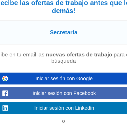
ecibe las ofertas de trabajo antes que 
ara el trabajo en equipo...
Mostrar más
demás!
Secretaria
ara Atención al Paciente para incorporarse a nuestra Institución, en amba
servicio. • Empatia
Mostrar más
ibe en tu email las
nuevas ofertas de trabajo
para 
búsqueda
manas
Iniciar sesión con Google
a su equipo de la Dirección de Fiscalización Tributaria. Tareas a realizar R
nscurso...
Mostrar más
Iniciar sesión con Facebook
Iniciar sesión con Linkedin
o
inistrativo/a de Datos" para sumar a su equipo de trabajo en la Dirección de