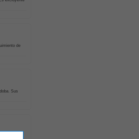
guimiento de
doba. Sus
didato ideal