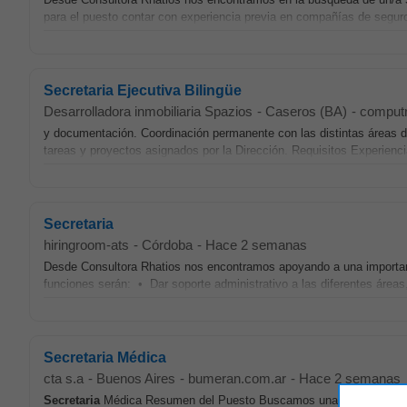
para el puesto contar con experiencia previa en compañías de segur
Secretaria Ejecutiva Bilingüe
Desarrolladora inmobiliaria Spazios
-
Caseros (BA)
-
comput
y documentación. Coordinación permanente con las distintas áreas d
tareas y proyectos asignados por la Dirección. Requisitos Experie
Secretaria
hiringroom-ats
-
Córdoba
-
Hace 2 semanas
Desde Consultora Rhatios nos encontramos apoyando a una important
funciones serán: • Dar soporte administrativo a las diferentes áreas,
Secretaria Médica
cta s.a
-
Buenos Aires
-
bumeran.com.ar
-
Hace 2 semanas
Secretaria
Médica Resumen del Puesto Buscamos una
Secretaria
M