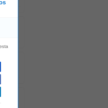
los
s Sedes ¿QUE
esta
elevar y
 Auditoría y