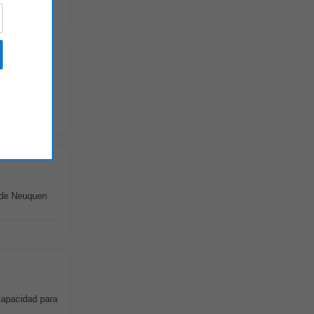
elevar y
a de Neuquen
 capacidad para