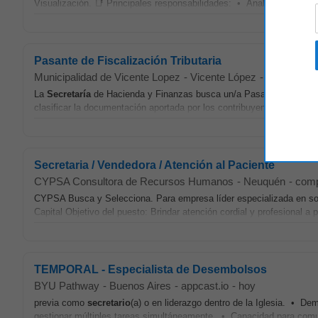
Visualización. 📑 Principales responsabilidades: • Analizar datos de 
Pasante de Fiscalización Tributaria
Municipalidad de Vicente Lopez
-
Vicente López
-
Hace 3 se
La
Secretaría
de Hacienda y Finanzas busca un/a Pasante para sumar 
clasificar la documentación aportada por los contribuyentes en el tra
Secretaria / Vendedora / Atención al Paciente
CYPSA Consultora de Recursos Humanos
-
Neuquén
-
comp
CYPSA Busca y Selecciona. Para empresa líder especializada en s
Capital Objetivo del puesto: Brindar atención cordial y profesional a p
TEMPORAL - Especialista de Desembolsos
BYU Pathway
-
Buenos Aires
-
appcast.io
-
hoy
previa como
secretario
(a) o en liderazgo dentro de la Iglesia. • Dem
gestionar múltiples tareas simultáneamente. • Capacidad para comu