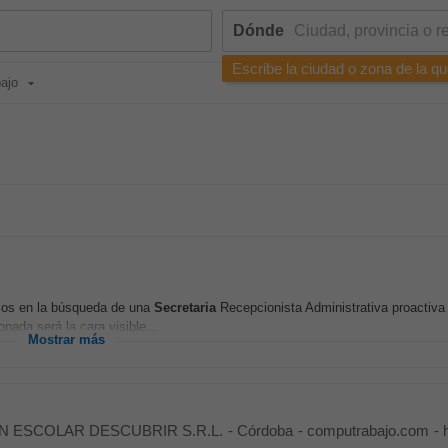
Dónde
Escribe la ciudad o zona de la qu
bajo
mos en la búsqueda de una
Secretaria
Recepcionista Administrativa proactiva
nada será la cara visible...
Mostrar más
N ESCOLAR DESCUBRIR S.R.L.
-
Córdoba
-
computrabajo.com
-