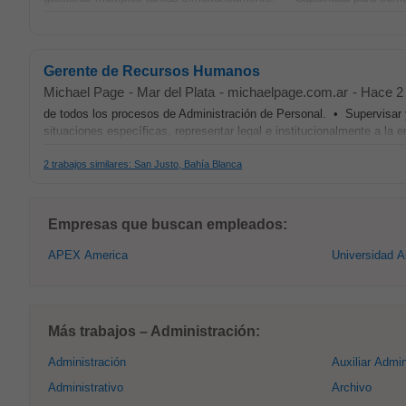
Gerente de Recursos Humanos
Michael Page
-
Mar del Plata
-
michaelpage.com.ar
-
Hace 2
de todos los procesos de Administración de Personal. • Supervisar y 
situaciones específicas, representar legal e institucionalmente a la 
2 trabajos similares: San Justo, Bahía Blanca
Empresas que buscan empleados:
APEX America
Universidad A
Más trabajos – Administración:
Administración
Auxiliar Admin
Administrativo
Archivo