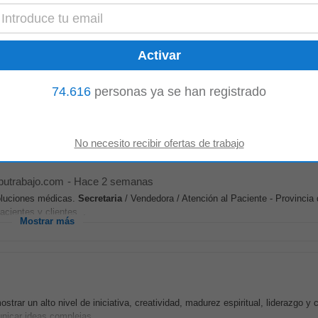
auditoría interna...
Mostrar más
manas
74.616
personas ya se han registrado
a su equipo de la Dirección de Fiscalización Tributaria. Tareas a realizar R
nscurso...
Mostrar más
utrabajo.com
-
Hace 2 semanas
oluciones médicas.
Secretaria
/ Vendedora / Atención al Paciente - Provinci
acientes y clientes...
Mostrar más
ostrar un alto nivel de iniciativa, creatividad, madurez espiritual, liderazgo y
nicar ideas complejas...