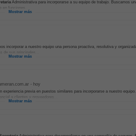
etaria
Administrativa para incorporarse a su equipo de trabajo. Buscamos u
e en funciones...
Mostrar más
s incorporar a nuestro equipo una persona proactiva, resolutiva y organizad
s de sus principales...
Mostrar más
umeran.com.ar
-
hoy
on experiencia previa en puestos similares para incorporarse a nuestro equipo
ncial a clientes y proveedores...
Mostrar más
Secretaria
Administrativa para desempeñarse en una compañía de seguros. 