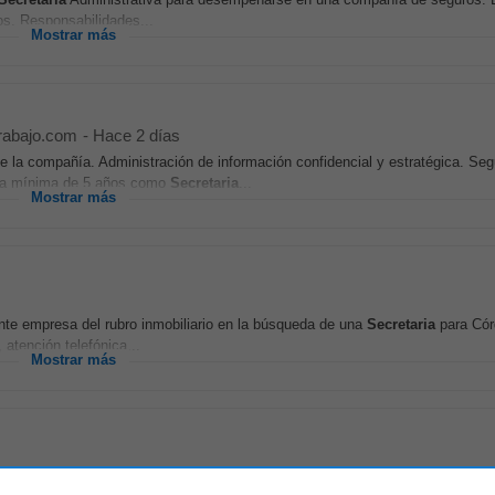
os. Responsabilidades...
Mostrar más
rabajo.com
-
Hace 2 días
e la compañía. Administración de información confidencial y estratégica. Se
ncia mínima de 5 años como
Secretaria
...
Mostrar más
e empresa del rubro inmobiliario en la búsqueda de una
Secretaria
para Cór
 atención telefónica...
Mostrar más
édica eficiente, detallista y confidencial para unirse a nuestro equipo. El can