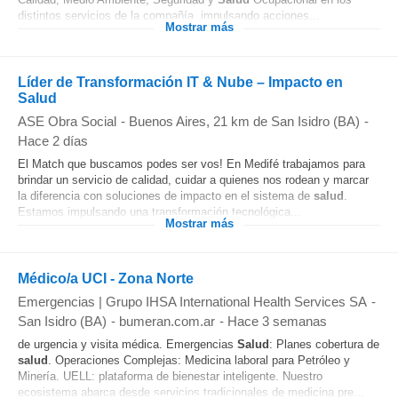
distintos servicios de la compañía, impulsando acciones...
Mostrar más
Líder de Transformación IT & Nube – Impacto en
Salud
ASE Obra Social
-
Buenos Aires
, 21 km de San Isidro (BA)
-
Hace 2 días
El Match que buscamos podes ser vos! En Medifé trabajamos para
brindar un servicio de calidad, cuidar a quienes nos rodean y marcar
la diferencia con soluciones de impacto en el sistema de
salud
.
Estamos impulsando una transformación tecnológica...
Mostrar más
Médico/a UCI - Zona Norte
Emergencias | Grupo IHSA International Health Services SA
-
San Isidro (BA)
-
bumeran.com.ar
-
Hace 3 semanas
de urgencia y visita médica. Emergencias
Salud
: Planes cobertura de
salud
. Operaciones Complejas: Medicina laboral para Petróleo y
Minería. UELL: plataforma de bienestar inteligente. Nuestro
ecosistema abarca desde servicios tradicionales de medicina pre...