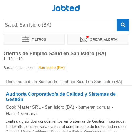
Jobted
Salud, San Isidro (BA)
Filtros
Crear alerta
Ordenar por
Ubicación exacta
Empresa
Horas de trabajo
Ofertas de Empleo Salud en San Isidro (BA)
1 - 10 de 10
Buscar empleos en
Resultados de la Búsqueda - Trabajo Salud en San Isidro (BA)
Auditor/a Corporativo/a de Calidad y Sistemas de
Gestión
Cook Master SRL
-
San Isidro (BA)
-
bumeran.com.ar
-
Hace 1 semana
continua y sólidos conocimientos en Sistemas de Gestión Integrados.
El desafío principal será evaluar el cumplimiento de los estándares de
Calidad, Medio Ambiente, Seguridad y
Salud
Ocupacional en los