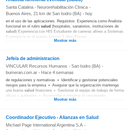
Santa Catalina - Neurorehabilitación Clínica
-
Buenos Aires
, 21 km de San Isidro (BA)
-
hoy
en el uso de las aplicaciones. Requisitos: Experiencia como Analista
funcional en el rubro
salud
(hospitales, sanatorios, instituciones de
salud
) Experiencia con HIS Estudiante de carreras afines a Sistemas
Experiencia en el puesto mínimo 3 años Poseer...
Mostrar más
Jefe/a de administracion
VINCULAR Recursos Humanos
-
San Isidro (BA)
-
bumeran.com.ar
-
Hace 4 semanas
de regulaciones y normativas • Identificar y gestionar potenciales
riesgos para la empresa • Asegurar que la organización mantenga
una buena
salud
financiera • Gestionar el equipo de trabajo de forma
eficaz y autónoma • Acompañar e impulsar el crecimiento...
Mostrar más
Coordinador Ejecutivo - Alianzas en Salud
Michael Page International Argentina S.A
-