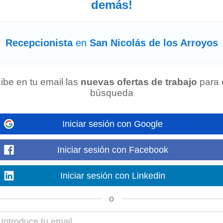
demás!
 a una persona para el puesto de
Recepcionista
Administrativa en nuestra 
 y clientes. Funciones...
Mostrar más
Recepcionista
en
San Nicolás de los Arroyos
jo.com
-
Hace 5 días
experiencia Edad: entre 18 y 35 años Disponibilidad de viajar: Si Palabras c
ibe en tu email las
nuevas ofertas de trabajo
para 
 bazar, bazzar...
búsqueda
Mostrar más
Iniciar sesión con Google
-
computrabajo.com
-
Hace 1 mes
Iniciar sesión con Facebook
asistente y
recepcionista
con experiencia en clinica. preferentemente de la z
daria años de experiencia...
Mostrar más
Iniciar sesión con Linkedin
o
ás de los Arroyos
-
computrabajo.com
-
Hace 1 mes