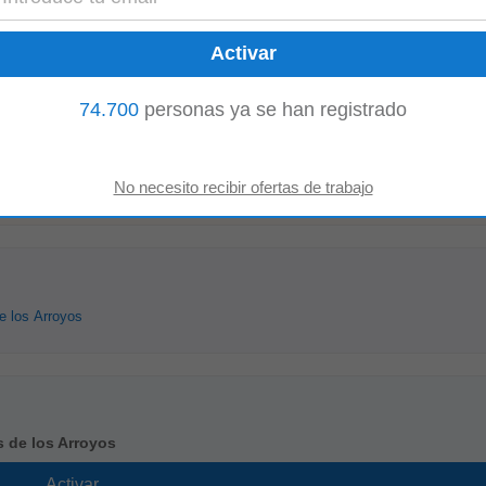
rarse a nuestro equipo de trabajo. Principales responsabilidades • Atención
y correo electrónico...
Mostrar más
74.700
personas ya se han registrado
s Arroyos:
e los Arroyos
s de los Arroyos