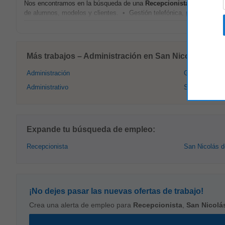
Nos encontramos en la búsqueda de una
Recepcionista
para incorpo
de alumnos, modelos y clientes. • Gestión telefónica, por WhatsApp 
Más trabajos – Administración en San Nicolás de lo
Administración
Gerente
Administrativo
Secretaria
Expande tu búsqueda de empleo:
Recepcionista
San Nicolás d
¡No dejes pasar las nuevas ofertas de trabajo!
Crea una alerta de empleo para
Recepcionista
,
San Nicolá