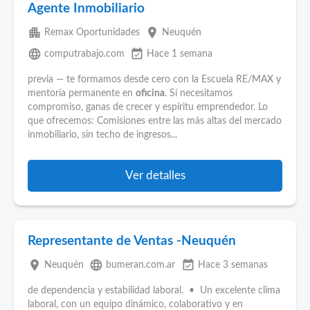
Agente Inmobiliario
apartment
place
Remax Oportunidades
Neuquén
language
event_available
computrabajo.com
Hace 1 semana
previa — te formamos desde cero con la Escuela RE/MAX y
mentoría permanente en
oficina
. Sí necesitamos
compromiso, ganas de crecer y espíritu emprendedor. Lo
que ofrecemos: Comisiones entre las más altas del mercado
inmobiliario, sin techo de ingresos...
Ver detalles
Representante de Ventas -Neuquén
place
language
event_available
Neuquén
bumeran.com.ar
Hace 3 semanas
de dependencia y estabilidad laboral. • Un excelente clima
laboral, con un equipo dinámico, colaborativo y en