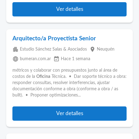
Ver detalles
Arquitecto/a Proyectista Senior
apartment
place
Estudio Sánchez Salas & Asociados
Neuquén
language
event_available
bumeran.com.ar
Hace 1 semana
métricos y colaborar con presupuestos junto al área de
costos de la
Oficina
Técnica. • Dar soporte técnico a obra:
responder consultas, resolver interferencias, ajustar
documentación conforme a obra (conforme a obra / as
built). • Proponer optimizaciones...
Ver detalles