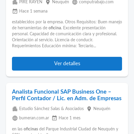
apartment
place
language
PIRE RAYEN
Neuquén
computrabajo.com
event_available
Hace 1 semana
establecidos por la empresa. Otros Requisitos: Buen manejo
de herramientas de
oficina
. Excelente presentación
personal. Capacidad de comunicación clara y profesional.
Orientación al servicio. Licencia de conducir.
Requerimientos Educación mínima: Terciario...
Ver detalles
Analista Funcional SAP Business One –
Perfil Contador / Lic. en Adm. de Empresas
apartment
place
Estudio Sánchez Salas & Asociados
Neuquén
language
event_available
bumeran.com.ar
Hace 1 mes
en las
oficinas
del Parque Industrial Ciudad de Neuquén y