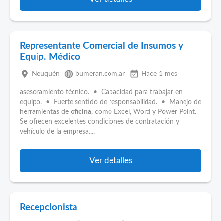
Representante Comercial de Insumos y
Equip. Médico
place
language
event_available
Neuquén
bumeran.com.ar
Hace 1 mes
asesoramiento técnico. • Capacidad para trabajar en
equipo. • Fuerte sentido de responsabilidad. • Manejo de
herramientas de
oficina
, como Excel, Word y Power Point.
Se ofrecen excelentes condiciones de contratación y
vehículo de la empresa....
Ver detalles
Recepcionista