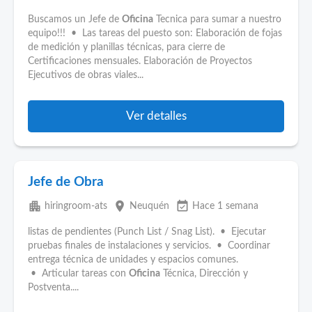
Buscamos un Jefe de
Oficina
Tecnica para sumar a nuestro
equipo!!! • Las tareas del puesto son: Elaboración de fojas
de medición y planillas técnicas, para cierre de
Certificaciones mensuales. Elaboración de Proyectos
Ejecutivos de obras viales...
Ver detalles
Jefe de Obra
apartment
place
event_available
hiringroom-ats
Neuquén
Hace 1 semana
listas de pendientes (Punch List / Snag List). • Ejecutar
pruebas finales de instalaciones y servicios. • Coordinar
entrega técnica de unidades y espacios comunes.
• Articular tareas con
Oficina
Técnica, Dirección y
Postventa....