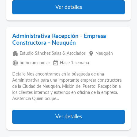
Ver detalles
Administrativa Recepción - Empresa
Constructora - Neuquén
apartment
place
Estudio Sánchez Salas & Asociados
Neuquén
language
event_available
bumeran.com.ar
Hace 1 semana
Detalle Nos encontramos en la búsqueda de una
Administrativa para una importante empresa constructora
de la Ciudad de Neuquén. Misión del Puesto: Recepción a
los clientes internos y externos en
oficina
de la empresa.
Asistencia Quien ocupe...
Ver detalles