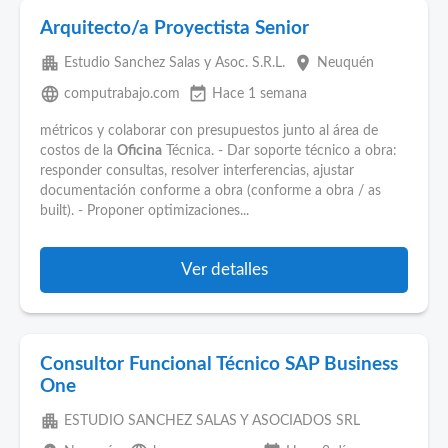
Arquitecto/a Proyectista Senior
apartment
place
Estudio Sanchez Salas y Asoc. S.R.L.
Neuquén
language
event_available
computrabajo.com
Hace 1 semana
métricos y colaborar con presupuestos junto al área de
costos de la
Oficina
Técnica. - Dar soporte técnico a obra:
responder consultas, resolver interferencias, ajustar
documentación conforme a obra (conforme a obra / as
built). - Proponer optimizaciones...
Ver detalles
Consultor Funcional Técnico SAP Business
One
apartment
ESTUDIO SANCHEZ SALAS Y ASOCIADOS SRL