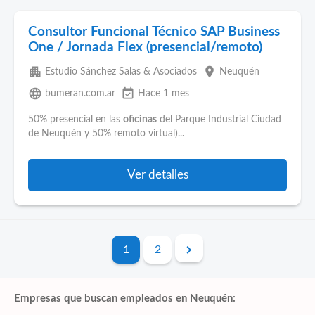
Consultor Funcional Técnico SAP Business
One / Jornada Flex (presencial/remoto)
apartment
place
Estudio Sánchez Salas & Asociados
Neuquén
language
event_available
bumeran.com.ar
Hace 1 mes
50% presencial en las
oficinas
del Parque Industrial Ciudad
de Neuquén y 50% remoto virtual)...
Ver detalles
1
2
Empresas que buscan empleados en Neuquén: