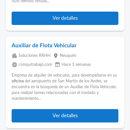
50% remoto virtual)...
Ver detalles
Auxiliar de Flota Vehicular
apartment
place
Soluciones RRHH
Neuquén
language
event_available
computrabajo.com
Hace 3 semanas
Empresa de alquiler de vehículos, para desempeñarse en su
oficina
del aeropuerto de San Martín de los Andes, se
encuentra en la búsqueda de un Auxiliar de Flota Vehicular,
para realizar tareas relacionadas con el traslado y
mantenimiento...
Ver detalles