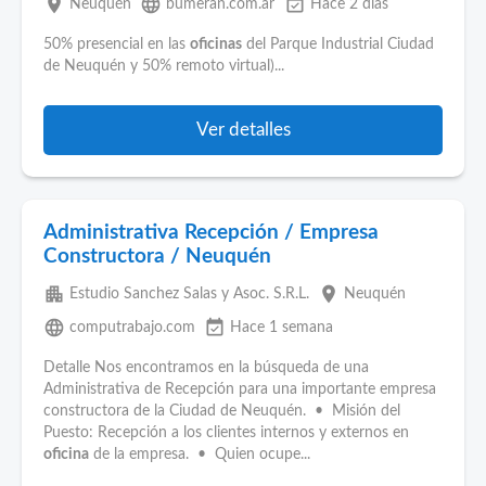
place
language
event_available
Neuquén
bumeran.com.ar
Hace 2 días
50% presencial en las
oficinas
del Parque Industrial Ciudad
de Neuquén y 50% remoto virtual)...
Ver detalles
Administrativa Recepción / Empresa
Constructora / Neuquén
apartment
place
Estudio Sanchez Salas y Asoc. S.R.L.
Neuquén
language
event_available
computrabajo.com
Hace 1 semana
Detalle Nos encontramos en la búsqueda de una
Administrativa de Recepción para una importante empresa
constructora de la Ciudad de Neuquén. • Misión del
Puesto: Recepción a los clientes internos y externos en
oficina
de la empresa. • Quien ocupe...