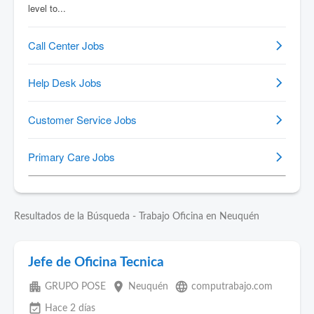
Resultados de la Búsqueda - Trabajo Oficina en Neuquén
Jefe de Oficina Tecnica
apartment
place
language
GRUPO POSE
Neuquén
computrabajo.com
event_available
Hace 2 días