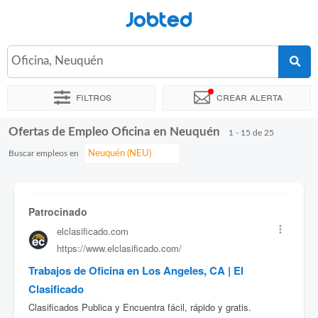
Jobted
Oficina, Neuquén
Filtros
Crear alerta
Ofertas de Empleo Oficina en Neuquén
Ordenar por
Ubicación exacta
Empresa
Agencia de emple
1 - 15 de 25
Buscar empleos en