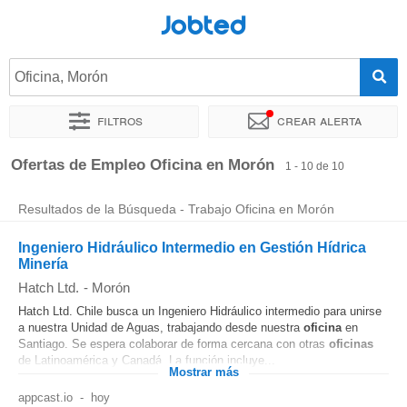
Jobted
Oficina, Morón
Filtros
Crear alerta
Ordenar por
Ubicación exacta
Ofertas de Empleo Oficina en Morón
1 - 10 de 10
Resultados de la Búsqueda - Trabajo Oficina en Morón
Ingeniero Hidráulico Intermedio en Gestión Hídrica
Minería
Hatch Ltd.
-
Morón
Hatch Ltd. Chile busca un Ingeniero Hidráulico intermedio para unirse
a nuestra Unidad de Aguas, trabajando desde nuestra
oficina
en
Santiago. Se espera colaborar de forma cercana con otras
oficinas
de Latinoamérica y Canadá. La función incluye...
Mostrar más
appcast.io
-
hoy