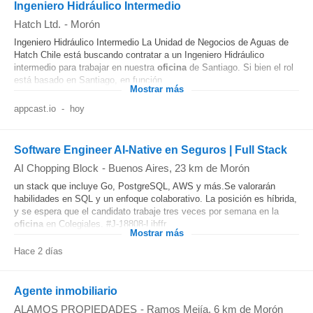
Ingeniero Hidráulico Intermedio
Hatch Ltd.
-
Morón
Ingeniero Hidráulico Intermedio La Unidad de Negocios de Aguas de
Hatch Chile está buscando contratar a un Ingeniero Hidráulico
intermedio para trabajar en nuestra
oficina
de Santiago. Si bien el rol
está basado en Santiago, en función...
Mostrar más
appcast.io
-
hoy
Software Engineer AI-Native en Seguros | Full Stack
AI Chopping Block
-
Buenos Aires
, 23 km de Morón
un stack que incluye Go, PostgreSQL, AWS y más.Se valorarán
habilidades en SQL y un enfoque colaborativo. La posición es híbrida,
y se espera que el candidato trabaje tres veces por semana en la
oficina
en Colegiales. #J-18808-Ljbffr...
Mostrar más
Hace 2 días
Agente inmobiliario
ALAMOS PROPIEDADES
-
Ramos Mejía
, 6 km de Morón