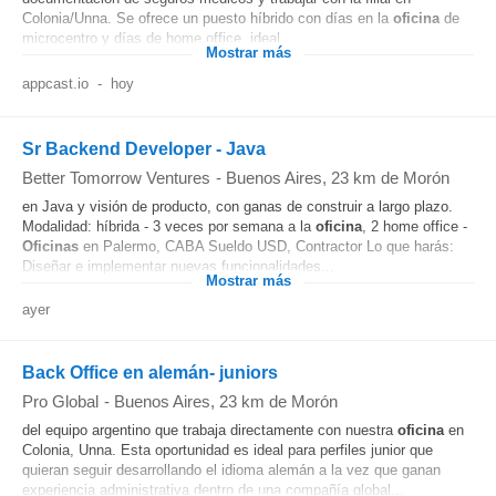
Colonia/Unna. Se ofrece un puesto híbrido con días en la
oficina
de
microcentro y días de home office, ideal...
Mostrar más
appcast.io
-
hoy
Sr Backend Developer - Java
Better Tomorrow Ventures
-
Buenos Aires
, 23 km de Morón
en Java y visión de producto, con ganas de construir a largo plazo.
Modalidad: híbrida - 3 veces por semana a la
oficina
, 2 home office -
Oficinas
en Palermo, CABA Sueldo USD, Contractor Lo que harás:
Diseñar e implementar nuevas funcionalidades...
Mostrar más
ayer
Back Office en alemán- juniors
Pro Global
-
Buenos Aires
, 23 km de Morón
del equipo argentino que trabaja directamente con nuestra
oficina
en
Colonia, Unna. Esta oportunidad es ideal para perfiles junior que
quieran seguir desarrollando el idioma alemán a la vez que ganan
experiencia administrativa dentro de una compañía global...