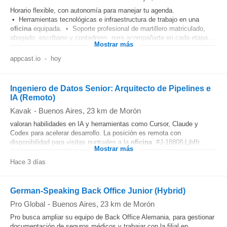
Horario flexible, con autonomía para manejar tu agenda.
• Herramientas tecnológicas e infraestructura de trabajo en una
oficina
equipada. • Soporte profesional de martillero matriculado,
abogado, escribano y contadores, para acompañarte en cada etapa...
Mostrar más
appcast.io
-
hoy
Ingeniero de Datos Senior: Arquitecto de Pipelines e
IA (Remoto)
Kavak
-
Buenos Aires
, 23 km de Morón
valoran habilidades en IA y herramientas como Cursor, Claude y
Codex para acelerar desarrollo. La posición es remota con
disponibilidad para visitas puntuales a la
oficina
. #J-18808-Ljbffr...
Mostrar más
Hace 3 días
German-Speaking Back Office Junior (Hybrid)
Pro Global
-
Buenos Aires
, 23 km de Morón
Pro busca ampliar su equipo de Back Office Alemania, para gestionar
documentación de seguros médicos y trabajar con la filial en