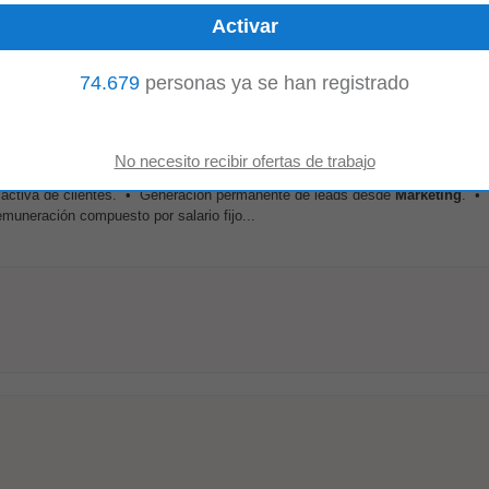
 y coordinar avíos, telas y materiales para el ingreso a producción. Colabora
icipar en la definición...
74.679
personas ya se han registrado
e/ Ventas Telefónicas
 activa de clientes. • Generación permanente de leads desde
Marketing
. • 
muneración compuesto por salario fijo...