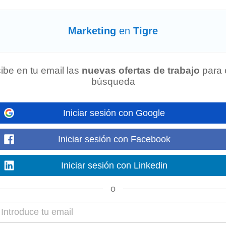
Marketing
en
Tigre
mercadería llegue bien y a tiempo. Requisitos: • Al menos 3 años de experi
lzado. • Manejo de compras nacionales...
ibe en tu email las
nuevas ofertas de trabajo
para 
búsqueda
ch & Audiovisual)
e y tenés un perfil súper comercial? ¡Te estamos buscando! Somos una empr
Iniciar sesión con Google
sumar a nuestro equipo...
Iniciar sesión con Facebook
Iniciar sesión con Linkedin
, ayudando a nuestros clientes a mejorar su servicio mediante evaluaciones
o
e Resumen del Puesto...