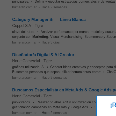
principales: • Definir y ejecutar estrategias comerciales y de ventas
bumeran.com.ar
-
Hace 2 semanas
Category Manager Sr — Línea Blanca
Coppel S A
-
Tigre
clave del rubro. • Analizar performance por marca, modelo y sucursa
conjunto con
Marketing
, Visual Merchandising, Ecommerce y Sucursa
bumeran.com.ar
-
Hace 3 días
Diseñador/a Digital & AI Creator
Norte Comercial
-
Tigre
gráficas utilizando IA. • Generar ideas creativas y conceptos para 
Buscamos personas que sepan utilizar herramientas como: • ChatGP
bumeran.com.ar
-
Hace 3 semanas
Buscamos Especialista en Meta Ads & Google Ads p
Norte Comercial
-
Tigre
publicitarios. • Realizar pruebas A/B y optimización continua. • Tra
¡R
gestionando campañas en Meta Ads y Google Ads. • Conocimientos d
bumeran.com.ar
-
Hace 2 semanas