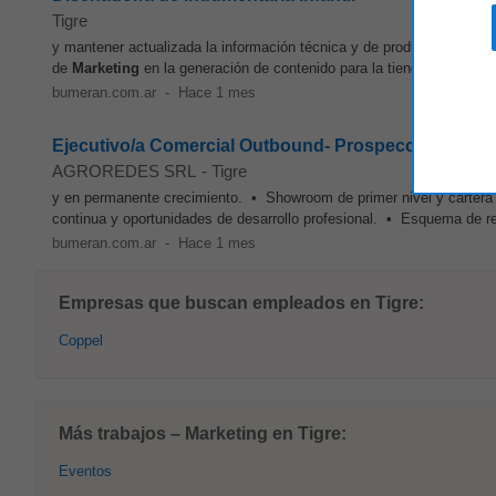
Tigre
y mantener actualizada la información técnica y de producto. Preparar
de
Marketing
en la generación de contenido para la tienda online. Part
bumeran.com.ar
-
Hace 1 mes
Ejecutivo/a Comercial Outbound- Prospección y Cierr
AGROREDES SRL
-
Tigre
y en permanente crecimiento. • Showroom de primer nivel y cartera
continua y oportunidades de desarrollo profesional. • Esquema de re
bumeran.com.ar
-
Hace 1 mes
Empresas que buscan empleados en Tigre:
Coppel
Más trabajos – Marketing en Tigre:
Eventos