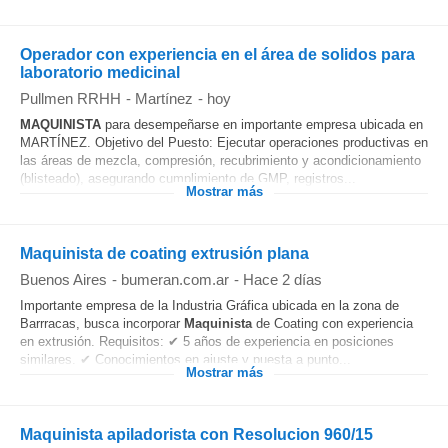
Operador con experiencia en el área de solidos para
laboratorio medicinal
Pullmen RRHH
-
Martínez
-
hoy
MAQUINISTA
para desempeñarse en importante empresa ubicada en
MARTÍNEZ. Objetivo del Puesto: Ejecutar operaciones productivas en
las áreas de mezcla, compresión, recubrimiento y acondicionamiento
(blisteado), asegurando cumplimiento de GMP, registros...
Mostrar más
Maquinista de coating extrusión plana
Buenos Aires
-
bumeran.com.ar
-
Hace 2 días
Importante empresa de la Industria Gráfica ubicada en la zona de
Barrracas, busca incorporar
Maquinista
de Coating con experiencia
en extrusión. Requisitos: ✔ 5 años de experiencia en posiciones
similares. ✔ Conocimientos en ajuste y puesta a punto...
Mostrar más
Maquinista apiladorista con Resolucion 960/15