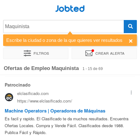
Jobted
Maquinista
Escribe la ciudad o zona de la que quieres ver resultados
Filtros
Crear alerta
Ordenar por
Empresa
Agencia de empleo
Horas de traba
Ofertas de Empleo Maquinista
1 - 15 de 69