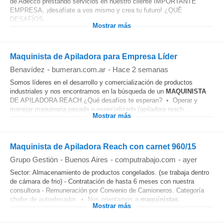
de Adecco prestando servicios en nuestro cliente IMPORTANTE
EMPRESA, ¡desafíate a vos mismo y crea tu futuro! ¿QUÉ
DESAFÍOS...
Mostrar más
Maquinista de Apiladora para Empresa Líder
Benavídez
-
bumeran.com.ar
-
Hace 2 semanas
Somos líderes en el desarrollo y comercialización de productos
industriales y nos encontramos en la búsqueda de un
MAQUINISTA
DE APILADORA REACH ¿Qué desafíos te esperan? • Operar y
manejar maquinaria pesada o especializada (apiladora reach...
Mostrar más
Maquinista de Apiladora Reach con carnet 960/15
Grupo Gestión
-
Buenos Aires
-
computrabajo.com
-
ayer
Sector: Almacenamiento de productos congelados. (se trabaja dentro
de cámara de frio) - Contratación de hasta 6 meses con nuestra
consultora - Remuneración por Convenio de Camioneros. Categoría
chofer de autoelevador. • Nos orientamos a
maquinistas
...
Mostrar más