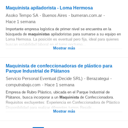
Maquinista apiladorista - Loma Hermosa
Asoko Tempo SA
-
Buenos Aires
-
bumeran.com.ar
-
Hace 1 semana
Importante empresa logística de primer nivel se encuentra en la
búsqueda de
maquinistas
apiladoristas para sumarse a su equipo en
Loma Hermosa. La posición es eventual pero fija, ideal para quienes
buscan estabilidad laboral en el turno nocturno...
Mostrar más
Maquinista de confeccionadoras de plástico para
Parque Industrial de Plátanos
Servicio Personal Eventual (Decide SRL)
-
Berazategui
-
computrabajo.com
-
Hace 1 semana
Empresa de Rubro Plástico, ubicada en el Parque Industrial de
Plátanos, busca incorporar a un
Maquinista
de Confeccionadora.
Requisitos excluyentes: Experiencia en Confeccionadora de Plástico
Disponibilidad para realizar diferentes turnos Residir...
Mostrar más