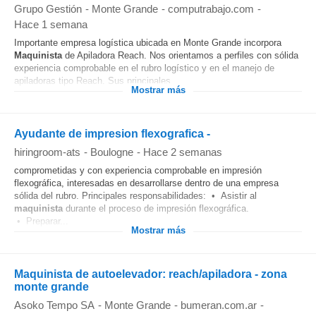
Grupo Gestión
-
Monte Grande
-
computrabajo.com
-
Hace 1 semana
Importante empresa logística ubicada en Monte Grande incorpora
Maquinista
de Apiladora Reach. Nos orientamos a perfiles con sólida
experiencia comprobable en el rubro logístico y en el manejo de
apiladoras tipo Reach. Sus principales...
Mostrar más
Ayudante de impresion flexografica -
hiringroom-ats
-
Boulogne
-
Hace 2 semanas
comprometidas y con experiencia comprobable en impresión
flexográfica, interesadas en desarrollarse dentro de una empresa
sólida del rubro. Principales responsabilidades: • Asistir al
maquinista
durante el proceso de impresión flexográfica.
• Preparar...
Mostrar más
Maquinista de autoelevador: reach/apiladora - zona
monte grande
Asoko Tempo SA
-
Monte Grande
-
bumeran.com.ar
-