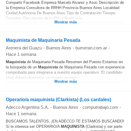
Compartir Facebook Empresa Marcelo Alvarez y Asoc Descripción de
la Empresa Consultora de RRHH Provincia Buenos Aires Localidad
Ciudad Autónoma De Buenos Aires Tipo de Contratación Tiempo
Completo Descripción de la Plaza Realizar la...
Mostrar más
Maquinista de Maquinaria Pesada
Arenera del Guazu
-
Buenos Aires
-
bumeran.com.ar
-
Hace 1 semana
Maquinista
de Maquinaria Pesada Resumen del Puesto Estamos en
la búsqueda de un
Maquinista
de Maquinaria Pesada con experiencia
comprobada para integrarse a nuestro equipo operativo. El candidato
ideal deberá demostrar un manejo experto...
Mostrar más
Operario/a maquinista (Clarkista) (Los cardales)
Adecco Argentina S.A.
-
Buenos Aires
-
computrabajo.com
-
Hace 1 semana
BUSCAMOS TALENTOS, ¡EN ADECCO TE ESTAMOS BUSCANDO!
Si te interesa ser OPERARIO/A
MAQUINISTA
(Clarkista) y ser parte