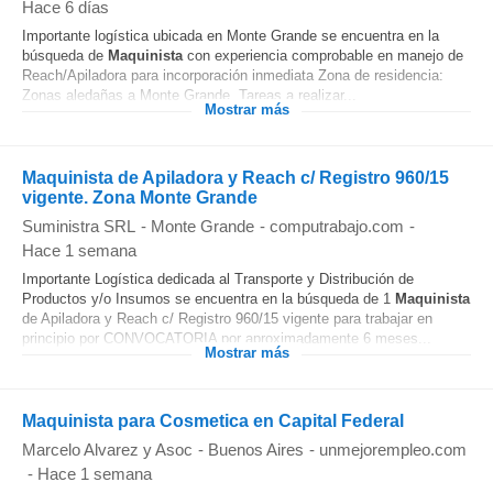
Hace 6 días
Importante logística ubicada en Monte Grande se encuentra en la
búsqueda de
Maquinista
con experiencia comprobable en manejo de
Reach/Apiladora para incorporación inmediata Zona de residencia:
Zonas aledañas a Monte Grande. Tareas a realizar...
Mostrar más
Maquinista de Apiladora y Reach c/ Registro 960/15
vigente. Zona Monte Grande
Suministra SRL
-
Monte Grande
-
computrabajo.com
-
Hace 1 semana
Importante Logística dedicada al Transporte y Distribución de
Productos y/o Insumos se encuentra en la búsqueda de 1
Maquinista
de Apiladora y Reach c/ Registro 960/15 vigente para trabajar en
principio por CONVOCATORIA por aproximadamente 6 meses...
Mostrar más
Maquinista para Cosmetica en Capital Federal
Marcelo Alvarez y Asoc
-
Buenos Aires
-
unmejorempleo.com
-
Hace 1 semana