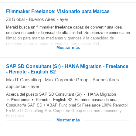
Filmmaker Freelance: Visionario para Marcas
Zil Global
-
Buenos Aires
-
ayer
Meraki busca un filmmaker
freelance
capaz de convertir una idea
creativa en contenido visual de alta calidad. Se prioriza experiencia en
filmación para marcas medianas y grandes y la capacidad de
proponer planos y recursos visuales con sensibilidad...
Mostrar más
SAP SD Consultant (Sr) - HANA Migration - Freelance
- Remote - English B2
MaxIT Consulting - Max Corporate Group
-
Buenos Aires
-
appcast.io
-
ayer
Acerca del puesto SAP SD Consultant (Sr) • HANA Migration
•
Freelance
• Remote - English B2 ¡Estamos buscando un/a
Consultor/a SAP SD + ABAP Funcional Sr
Freelance
100% Remoto!
En MaxIT Consulting Max Corporate Group seguimos creciendo y
buscamos...
Mostrar más