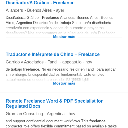
Diseñador/A Gráfico - Freelance
Aliancers
-
Buenos Aires
-
ayer
Diseñador/a Gráfico -
Freelance
Aliancers Buenos Aires, Buenos
Aires, Argentina Descripción del trabajo Si sos un/a diseñador/a
creativo/a con experiencia y ganas de sumarte a proyectos
desafiantes? Nos encontramos en la búsqueda de un/a Diseñador...
Mostrar más
Traductor e Intérprete de Chino – Freelance
Garrido y Asociados
-
Tandil
-
appcast.io
-
hoy
de trabajo
freelance
. No es necesario residir en Tandil para aplicar,
sin embargo, la disponibilidad es fundamental. Este empleo
actualmente se encuentra pausado. #J-18808-Ljbffr...
Mostrar más
Remote Freelance Word & PDF Specialist for
Regulated Docs
Gramian Consulting
-
Argentina
-
hoy
and support confidential document workflows.This
freelance
contractor role offers flexible commitment based on available tasks