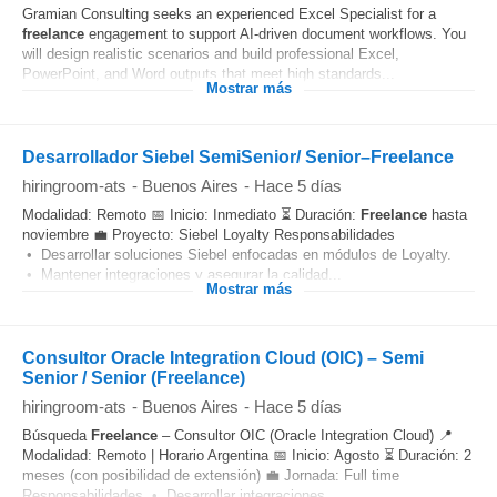
Gramian Consulting seeks an experienced Excel Specialist for a
freelance
engagement to support AI-driven document workflows. You
will design realistic scenarios and build professional Excel,
PowerPoint, and Word outputs that meet high standards...
Mostrar más
Desarrollador Siebel SemiSenior/ Senior–Freelance
hiringroom-ats
-
Buenos Aires
-
Hace 5 días
Modalidad: Remoto 📅 Inicio: Inmediato ⏳ Duración:
Freelance
hasta
noviembre 💼 Proyecto: Siebel Loyalty Responsabilidades
• Desarrollar soluciones Siebel enfocadas en módulos de Loyalty.
• Mantener integraciones y asegurar la calidad...
Mostrar más
Consultor Oracle Integration Cloud (OIC) – Semi
Senior / Senior (Freelance)
hiringroom-ats
-
Buenos Aires
-
Hace 5 días
Búsqueda
Freelance
– Consultor OIC (Oracle Integration Cloud) 📍
Modalidad: Remoto | Horario Argentina 📅 Inicio: Agosto ⏳ Duración: 2
meses (con posibilidad de extensión) 💼 Jornada: Full time
Responsabilidades • Desarrollar integraciones...