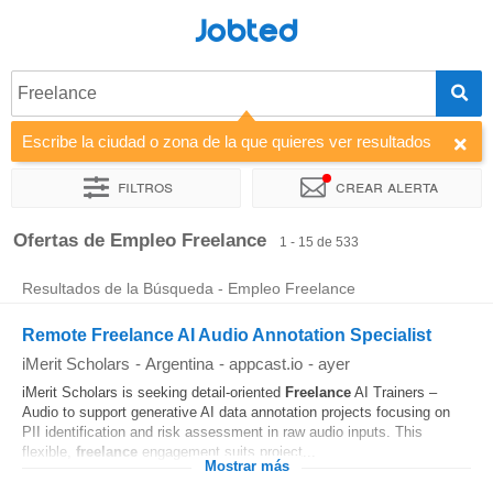
Jobted
Freelance
Escribe la ciudad o zona de la que quieres ver resultados
Filtros
Crear alerta
Ordenar por
Empresa
Agencia de empleo
Horas de traba
Ofertas de Empleo Freelance
1 - 15 de 533
Resultados de la Búsqueda - Empleo Freelance
Remote Freelance AI Audio Annotation Specialist
iMerit Scholars
-
Argentina
-
appcast.io
-
ayer
iMerit Scholars is seeking detail-oriented
Freelance
AI Trainers –
Audio to support generative AI data annotation projects focusing on
PII identification and risk assessment in raw audio inputs. This
flexible,
freelance
engagement suits project...
Mostrar más