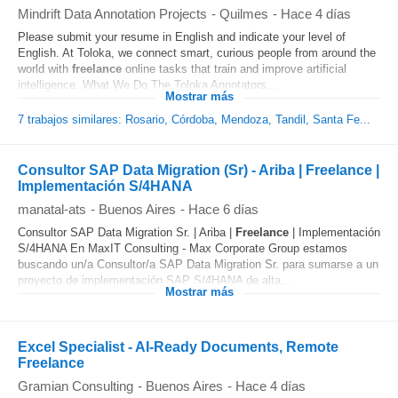
Mindrift Data Annotation Projects
-
Quilmes
-
Hace 4 días
Please submit your resume in English and indicate your level of
English. At Toloka, we connect smart, curious people from around the
world with
freelance
online tasks that train and improve artificial
intelligence. What We Do The Toloka Annotators...
Mostrar más
7 trabajos similares: Rosario, Córdoba, Mendoza, Tandil, Santa Fe...
Consultor SAP Data Migration (Sr) - Ariba | Freelance |
Implementación S/4HANA
manatal-ats
-
Buenos Aires
-
Hace 6 días
Consultor SAP Data Migration Sr. | Ariba |
Freelance
| Implementación
S/4HANA En MaxIT Consulting - Max Corporate Group estamos
buscando un/a Consultor/a SAP Data Migration Sr. para sumarse a un
proyecto de implementación SAP S/4HANA de alta...
Mostrar más
Excel Specialist - AI-Ready Documents, Remote
Freelance
Gramian Consulting
-
Buenos Aires
-
Hace 4 días