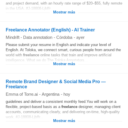
and project demand, with an hourly rate range of $20–$55, fully remote
in the USA. #J-18808-Ljbffr...
Mostrar más
Freelance Annotator (English) - AI Trainer
Mindrift - Data annotation
-
Córdoba
-
ayer
Please submit your resume in English and indicate your level of
English. At Toloka, we connect smart, curious people from around the
world with
freelance
online tasks that train and improve artificial
intelligence. What we do The Toloka Annotators...
Mostrar más
Remote Brand Designer & Social Media Pro —
Freelance
Emma of Torre.ai
-
Argentina
-
hoy
guidelines and deliver a consistent monthly feed.You will work on a
flexible, project-based basis as a
freelance
designer, managing client
accounts, communicating clearly, and delivering on-time, high-quality
work. #J-18808-Ljbffr...
Mostrar más