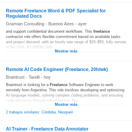
Remote Freelance Word & PDF Specialist for
Regulated Docs
Gramian Consulting
-
Buenos Aires
-
ayer
and support confidential document workflows. This
freelance
contractor role offers flexible commitment based on available tasks
and project demand, with an hourly rate range of $20–$55, fully remote
in the USA. #J-18808-Ljbffr...
Mostrar más
Remote AI Code Engineer (Freelance, 20h/wk)
Braintrust
-
Tandil
-
hoy
Braintrust is looking for a
Freelance
Software Engineer to work
remotely from Argentina. This role involves developing and optimizing
AI language models, solving complex coding problems, and ensuring
code efficiency through robust testing.The...
Mostrar más
2 trabajos similares: Córdoba, Neuquén
AI Trainer - Freelance Data Annotator